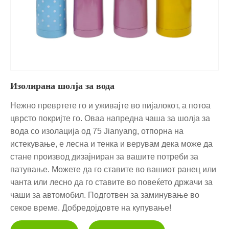
Изолирана шолја за вода
Нежно превртете го и уживајте во пијалокот, а потоа
цврсто покријте го. Оваа напредна чаша за шолја за
вода со изолација од 75 Jianyang, отпорна на
истекување, е лесна и тенка и верувам дека може да
стане производ дизајниран за вашите потреби за
патување. Можете да го ставите во вашиот ранец или
чанта или лесно да го ставите во повеќето држачи за
чаши за автомобил. Подготвен за заминување во
секое време. Добредојдовте на купување!