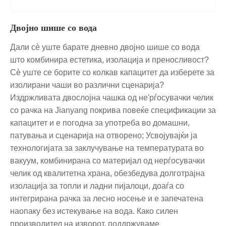
Двојно шише со вода
Дали сè уште барате дневно двојно шише со вода
што комбинира естетика, изолација и преносливост?
Сè уште се борите со колкав капацитет да изберете за
изолирани чаши во различни сценарија?
Издржливата двослојна чашка од не'рѓосувачки челик
со рачка на Jianyang покрива повеќе спецификации за
капацитет и е погодна за употреба во домашни,
патувања и сценарија на отворено; Усвојувајќи ја
технологијата за заклучување на температурата во
вакуум, комбинирана со материјал од нерѓосувачки
челик од квалитетна храна, обезбедува долготрајна
изолација за топли и ладни пијалоци, доаѓа со
интегрирана рачка за лесно носење и е запечатена
наопаку без истекување на вода. Како силен
производител на изворот, поддржуваме