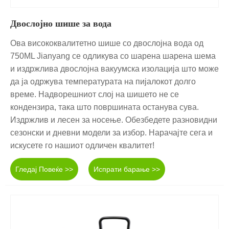
Двослојно шише за вода
Ова висококвалитетно шише со двослојна вода од
750ML Jianyang се одликува со шарена шарена шема
и издржлива двослојна вакуумска изолација што може
да ја одржува температурата на пијалокот долго
време. Надворешниот слој на шишето не се
кондензира, така што површината останува сува.
Издржлив и лесен за носење. Обезбедете разновидни
сезонски и дневни модели за избор. Нарачајте сега и
искусете го нашиот одличен квалитет!
Гледај Повеќе >>
Испрати барање >>