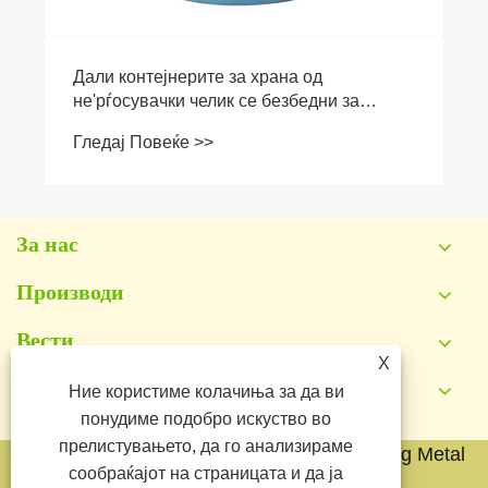
Дали контејнерите за храна од
не'рѓосувачки челик се безбедни за
чување топла и ладна храна?
Гледај Повеќе >>
За нас
Производи
Вести
X
Ние користиме колачиња за да ви
Контактирајте не
понудиме подобро искуство во
прелистувањето, да го анализираме
Авторски права © 2026 Yongkang Jianyang Metal
сообраќајот на страницата и да ја
Co., Ltd. Сите права се задржани.