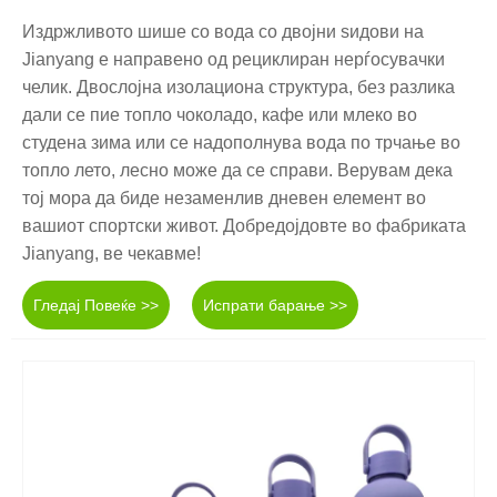
Издржливото шише со вода со двојни ѕидови на
Jianyang е направено од рециклиран нерѓосувачки
челик. Двослојна изолациона структура, без разлика
дали се пие топло чоколадо, кафе или млеко во
студена зима или се надополнува вода по трчање во
топло лето, лесно може да се справи. Верувам дека
тој мора да биде незаменлив дневен елемент во
вашиот спортски живот. Добредојдовте во фабриката
Jianyang, ве чекавме!
Гледај Повеќе >>
Испрати барање >>