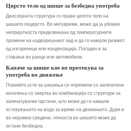
Цврсто тело од шише за безбедна употреба
Двослојната структура го прави целото тело на
шишето поцврсто. Во меѓувреме, може да ја ублажи
непријатноста предизвикана од температурните
промени на надворешниот ѕид и да го намали ризикот
од изгореници или кондензација. Погоден е за
ставање во ранци или автомобили.
Капаче за шише кое не протекува за
употреба во движење
Повеќето усти за шишиња се опремени со запечатени
капачиња со завртка во комбинација со структури за
запечатувачки прстени, што може да го намали
истекувањето на вода за време на движењето. Дури и
во нерамни средини, течноста во шишето може да
остане безбедна.