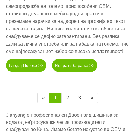
самопродажба на големо, приспособени OEM,
стабилни домашни и меѓународни пратки и
преземаме нарачки за надворешна трговија во текот
на целата година. Нашиот квалитет и способности за
снабдување се двојно загарантирани. Без разлика
дали за лична употреба или за набавка на големо, ние
сме најпосакуваниот избор со висока исплатливост!
Гледај Повеќе >>
Испрати барање >>
«
1
2
3
»
Jianyang е професионален Двоен ѕид шишиња за
вода од не'рѓосувачки челик производител и
снабдувач во Кина. Имаме богато искуство во OEM и