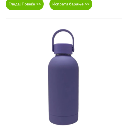
Гледај Повеќе >>
Испрати барање >>