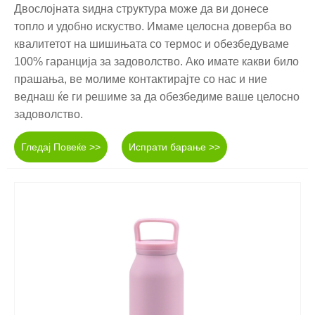
Двослојната ѕидна структура може да ви донесе
топло и удобно искуство. Имаме целосна доверба во
квалитетот на шишињата со термос и обезбедуваме
100% гаранција за задоволство. Ако имате какви било
прашања, ве молиме контактирајте со нас и ние
веднаш ќе ги решиме за да обезбедиме ваше целосно
задоволство.
Гледај Повеќе >>
Испрати барање >>