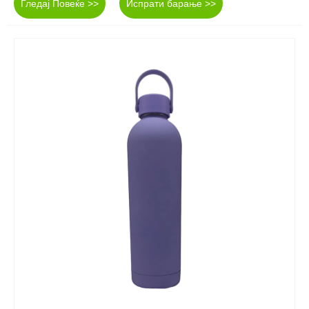
Гледај Повеќе >>
Испрати барање >>