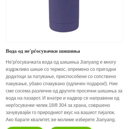
Вода од не'рѓосувачки шишиња
Не'рѓосувачката вода од шишиња Jianyang е многу
издржливо шише со термос, опремено со пригодни
додатоци за патување, приспособени со сопствено
пакување, убаво спакувано (одличен подарок!). Ние
сме сосема различни од другите просечни шишиња за
вода на пазарот. И внатре и надвор се направени од
нерѓосувачки челик 18/8 304 за храна, совршено
зачувувајќи го природниот вкус на вашиот пијалок.
Ако барате квалитет, ве молиме изберете Jianyang.