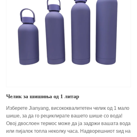
Челик за шишиња од 1 литар
Изберете Jianyang, висококвалитетен челик од 1 мало
шише, за да го рециклирате вашето шише со вода!
Овој двослоен термос може да ја задржи вашата вода
или пијалок топла неколку часа. Надворешниот ѕид на