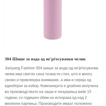
304 Шише за вода од не'рѓосувачки челик
Jianyang Fashion 304 шише за вода од не'рѓосувачки
челик има светло сина точкасти стил, што е многу
свежо и привлекува внимание, а има и серија од
еднобојни за избор. Компанијата е длабоко вклучена
во производството на чаши и тенџериња веќе 15
години, со годишен обем на испорака од над 2
милиони парчиња. Производите имаат положено