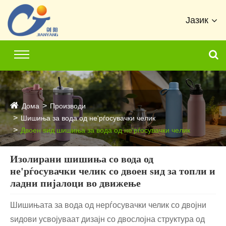
Јазик
Дома
Производи
Шишиња за вода од не'рѓосувачки челик
Двоен ѕид шишиња за вода од не'рѓосувачки челик
Изолирани шишиња со вода од
не'рѓосувачки челик со двоен ѕид за топли и
ладни пијалоци во движење
Шишињата за вода од нерѓосувачки челик со двојни
ѕидови усвојуваат дизајн со двослојна структура од