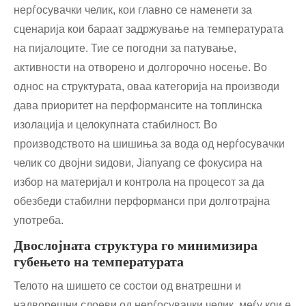
нерѓосувачки челик, кои главно се наменети за
сценарија кои бараат задржување на температурата
на пијалоците. Тие се погодни за патување,
активности на отворено и долгорочно носење. Во
однос на структурата, оваа категорија на производи
дава приоритет на перформансите на топлинска
изолација и целокупната стабилност. Во
производството на шишиња за вода од нерѓосувачки
челик со двојни ѕидови, Jianyang се фокусира на
избор на материјал и контрола на процесот за да
обезбеди стабилни перформанси при долготрајна
употреба.
Двослојната структура го минимизира
губењето на температурата
Телото на шишето се состои од внатрешни и
надворешни слоеви од нерѓосувачки челик, меѓу кои е