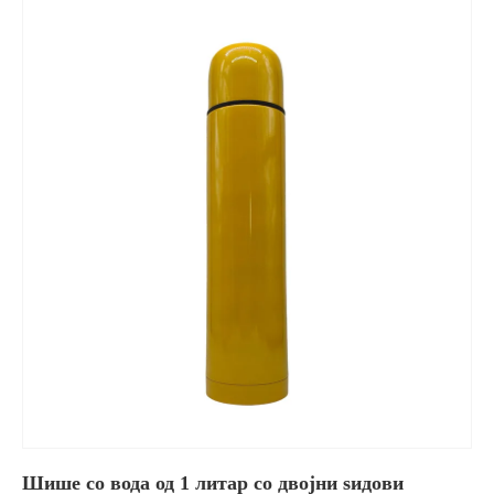
Шише со вода од 1 литар со двојни ѕидови