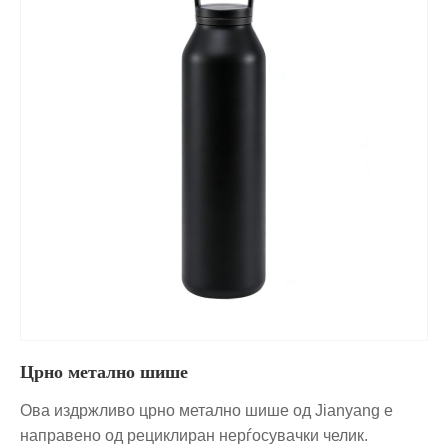
Црно метално шише
Ова издржливо црно метално шише од Jianyang е
направено од рециклиран нерѓосувачки челик.