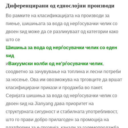
Диференцирани од еднослојни производи
Во рамките на класификацијата на производи за
пиење, шишињата за вода од нерѓосувачки челик со
двоен ѕид може да се разликуваат од категории како
што се
Шишиња за вода од нерѓосувачки челик со еден
ѕид
и
Вакуумски колби од не'рѓосувачки челик
,
соодветно за зачувување на топлина и лесни потреби
за носење. Ова им овозможува на трговците да вршат
класифицирани прикази и продажба во пакет.
Серијата шишиња за вода од нерѓосувачки челик со
двоен ѕид на Jianyang дава приоритет на
структурната сигурност и стабилната употребливост,
што го прави добро прилагоден за промоција на
платформи за е-трговија, канали за големопродажба