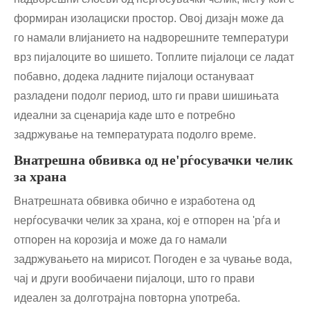
формиран изолациски простор. Овој дизајн може да
го намали влијанието на надворешните температури
врз пијалоците во шишето. Топлите пијалоци се ладат
побавно, додека ладните пијалоци остануваат
разладени подолг период, што ги прави шишињата
идеални за сценарија каде што е потребно
задржување на температурата подолго време.
Внатрешна обвивка од не'рѓосувачки челик
за храна
Внатрешната обвивка обично е изработена од
нерѓосувачки челик за храна, кој е отпорен на 'рѓа и
отпорен на корозија и може да го намали
задржувањето на мирисот. Погоден е за чување вода,
чај и други вообичаени пијалоци, што го прави
идеален за долготрајна повторна употреба.