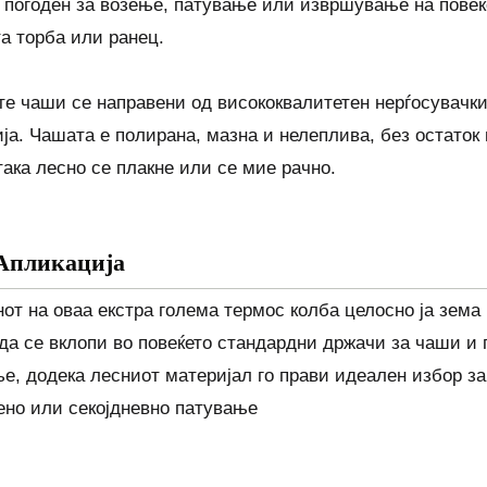
 погоден за возење, патување или извршување на повеќе
а торба или ранец.
е чаши се направени од висококвалитетен нерѓосувачки ч
ија. Чашата е полирана, мазна и нелеплива, без остаток 
така лесно се плакне или се мие рачно.
Апликација
нот на оваа екстра голема термос колба целосно ја зема
да се вклопи во повеќето стандардни држачи за чаши и 
е, додека лесниот материјал го прави идеален избор з
ено или секојдневно патување