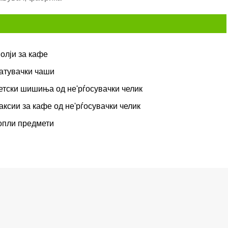
олји за кафе
атувачки чаши
етски шишиња од не'рѓосувачки челик
аксии за кафе од не'рѓосувачки челик
опли предмети