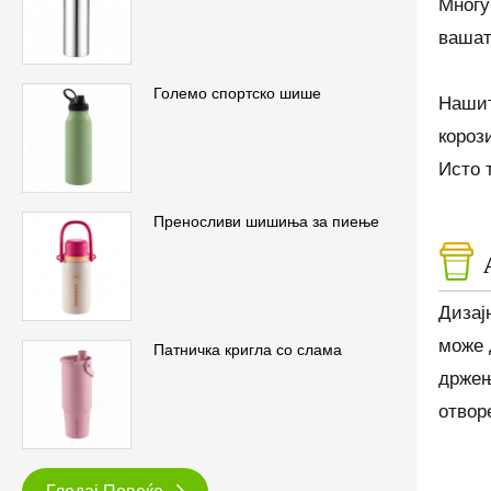
Многу
вашат
Големо спортско шише
Нашит
короз
Исто 
Преносливи шишиња за пиење
Дизај
може 
Патничка кригла со слама
држењ
отвор