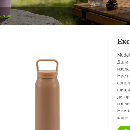
челик
Екс
Model
Дали 
изола
Ние н
сопст
шишињ
дизај
изоли
Нема 
кафе.