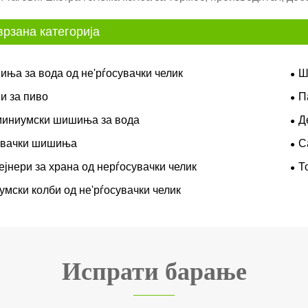
рзана категорија
ња за вода од не'рѓосувачки челик
Ш
и за пиво
П
иниумски шишиња за вода
Д
увачки шишиња
С
ејнери за храна од нерѓосувачки челик
Т
умски колби од не'рѓосувачки челик
Испрати барање