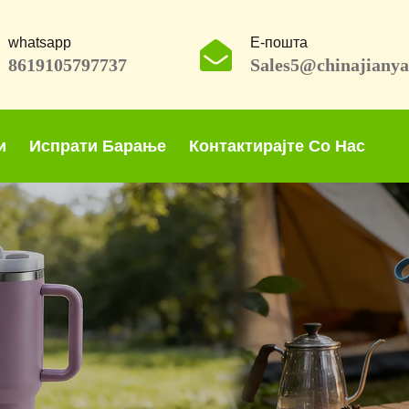
whatsapp
Е-пошта
8619105797737
Sales5@chinajiany
и
Испрати Барање
Контактирајте Со Нас