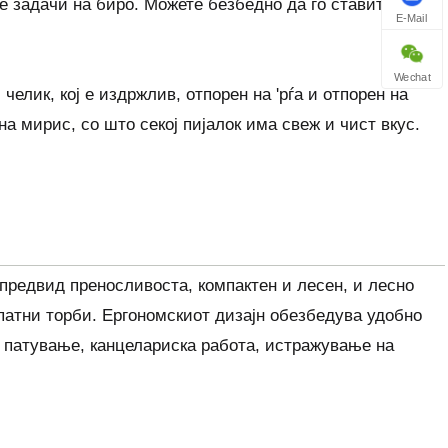
 задачи на биро. Можете безбедно да го ставите во
E-Mail
Wechat
елик, кој е издржлив, отпорен на 'рѓа и отпорен на
на мирис, со што секој пијалок има свеж и чист вкус.
 предвид преносливоста, компактен и лесен, и лесно
патни торби. Ергономскиот дизајн обезбедува удобно
а патување, канцелариска работа, истражување на