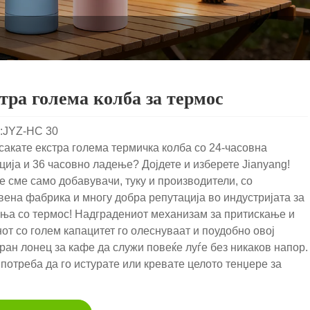
тра голема колба за термос
:JYZ-HC 30
сакате екстра голема термичка колба со 24-часовна
ција и 36 часовно ладење? Дојдете и изберете Jianyang!
е сме само добавувачи, туку и производители, со
вена фабрика и многу добра репутација во индустријата за
а со термос! Надградениот механизам за притискање и
нот со голем капацитет го олеснуваат и поудобно овој
ран лонец за кафе да служи повеќе луѓе без никаков напор.
потреба да го истурате или кревате целото тенџере за