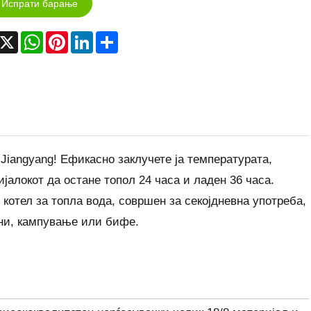
Испрати барање
acebook
X
WhatsApp
Pinterest
LinkedIn
Share
 Jiangyang! Ефикасно заклучете ја температурата,
ијалокот да остане топол 24 часа и ладен 36 часа.
котел за топла вода, совршен за секојдневна употреба,
ани, кампување или бифе.