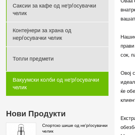
Оваа 
Саксии за кафе од не'рѓосувачки
внатр
челик
вашат
Контејнери за храна од
Нашио
нерѓосувачки челик
прави
сок, 
Топли предмети
Овој 
Вакуумски колби од не'рѓосувачки
идеал
челик
ќе об
клиен
Нови Продукти
Екстр
Спортско шише од не'рѓосувачки
обезб
челик