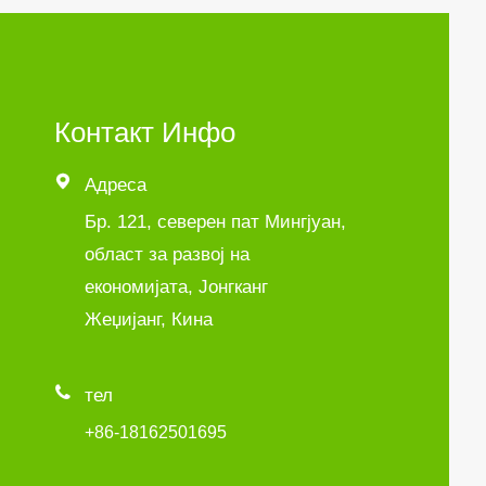
Контакт Инфо

Адреса
Бр. 121, северен пат Мингјуан,
област за развој на
економијата, Јонгканг
Жеџијанг, Кина

тел
+86-18162501695