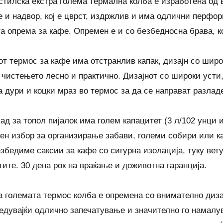
стилска екстра голема термална колба е изработена од 
е и надвор, кој е цврст, издржлив и има одлични перфо
а опрема за кафе. Опремен е и со безбедносна брава, к
т термос за кафе има отстранлив капак, дизајн со широк
 чистењето лесно и практично. Дизајнот со широки усти, 
па дури и коцки мраз во термос за да се направат разлад
сад за топол пијалок има голем капацитет (3 л/102 унци 
ен избор за организирање забави, големи собири или к
езбедиме саксии за кафе со сигурна изолација, туку вет
тите. 30 дена рок на враќање и доживотна гаранција.
а големата термос колба е опремена со внимателно диза
едувајќи одлично запечатување и значително го намалу