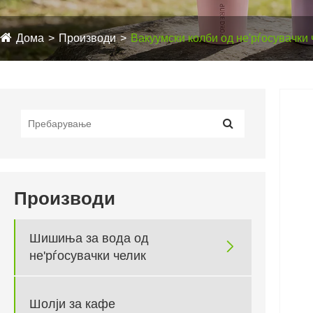
Дома
Производи
Вакуумски колби од не'рѓосувачки 
Производи
Шишиња за вода од

не'рѓосувачки челик
Шолји за кафе