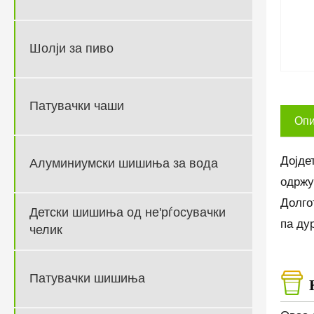
Шолји за пиво
Патувачки чаши
Опи
Дојде
Алуминиумски шишиња за вода
одржу
Долго
Детски шишиња од не'рѓосувачки
па ду
челик
Патувачки шишиња