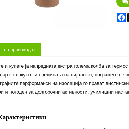
F
с на производот
те и купете ја напредната екстра голема колба за термос
вајте го вкусот и свежината на пијалокот, погрижете се п
трајните перформанси на изолација го прават вистински 
ри и погоден за долгорочни активности, училишни наст
Карактеристики