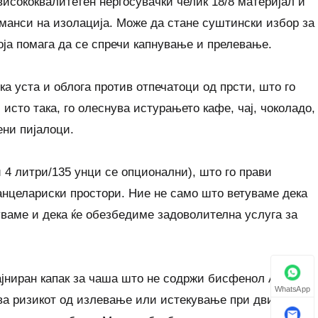
висококвалитетен нерѓосувачки челик 18/8 материјал и
рманси на изолација. Може да стане суштински избор за
оја помага да се спречи капнување и прелевање.
а уста и облога против отпечатоци од прсти, што го
исто така, го олеснува истурањето кафе, чај, чоколадо,
ени пијалоци.
и 4 литри/135 унци се опционални), што го прави
анцелариски простори. Ние не само што ветуваме дека
уваме и дека ќе обезбедиме задоволителна услуга за
јниран капак за чаша што не содржи бисфенол А (BPA),
WhatsApp
ва ризикот од излевање или истекување при движење.