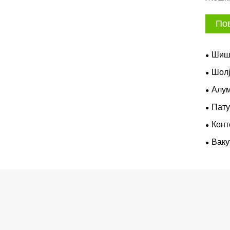
Пов
Шиши
Шолј
Алум
Пат
Конт
Ваку