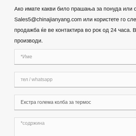
Ако имате какви било прашања за понуда или с
Sales5@chinajianyang.com или користете го с
продажба ќе ве контактира во рок од 24 часа.
производи.