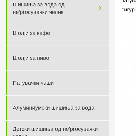
патув
Шишиња за вода од

сигур
не'рѓосувачки челик
Шолји за кафе
Шолји за пиво
Патувачки чаши
Алуминиумски шишиња за вода
Детски шишиња од не'рѓосувачки