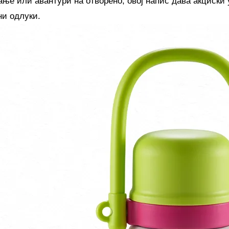
ање или авантури на отворено, овој напис дава акциски 
ни одлуки.