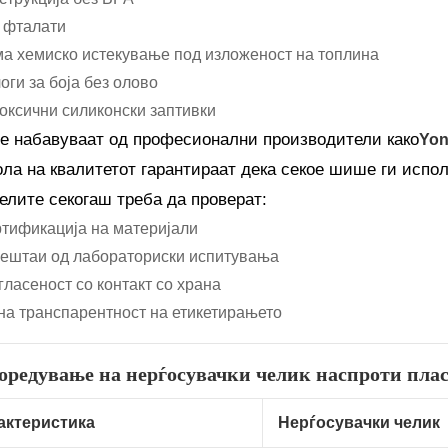
 фталати
а хемиско истекување под изложеност на топлина
оги за боја без олово
оксични силиконски заптивки
се набавуваат од професионални производители како
Yon
ола на квалитетот гарантираат дека секое шише ги исп
елите секогаш треба да проверат:
тификација на материјали
ештаи од лабораториски испитувања
гласеност со контакт со храна
на транспарентност на етикетирањето
поредување на нерѓосувачки челик наспроти пла
актеристика
Нерѓосувачки челик