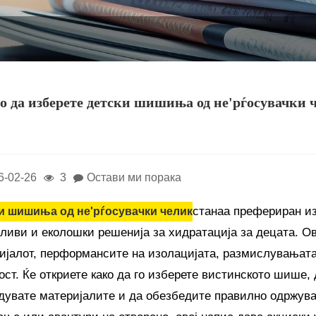
о да изберете детски шишиња од не'рѓосувачки ч
6-02-26
3
Остави ми порака
станаа префериран из
и шишиња од не'рѓосувачки челик
ливи и еколошки решенија за хидратација за децата. Ов
ијалот, перформансите на изолацијата, размислувањата 
ост. Ќе откриете како да го изберете вистинското шише,
дувате материјалите и да обезбедите правилно одржува