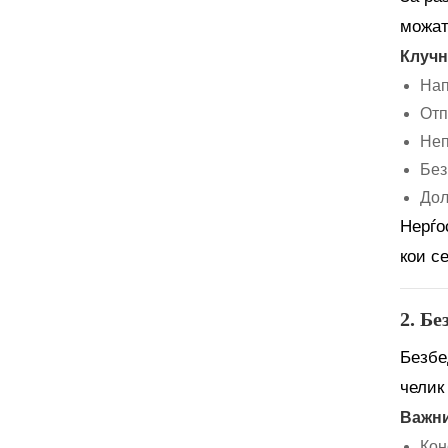
можат
Клучн
Нап
Отп
Неп
Без
Дол
Нерѓо
кои с
2. Бе
Безбе
челик
Важни
Кон