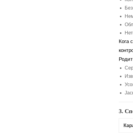
Без
Нем
Обл
Нет
Кога 
контр
Родит
Сер
Изв
Усо
Јас
3. С
Кар