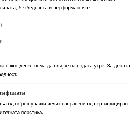
 силата, безбедноста и перформансите.
)
ии
ка сокот денес нема да влијае на водата утре. За децата
редност.
ертификати
иња од не'рѓосувачки челик направени од сертифициран
итетната пластика.