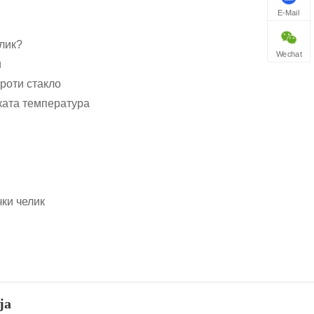
E-Mail
лик?
Wechat
и
роти стакло
ката температура
чки челик
ја