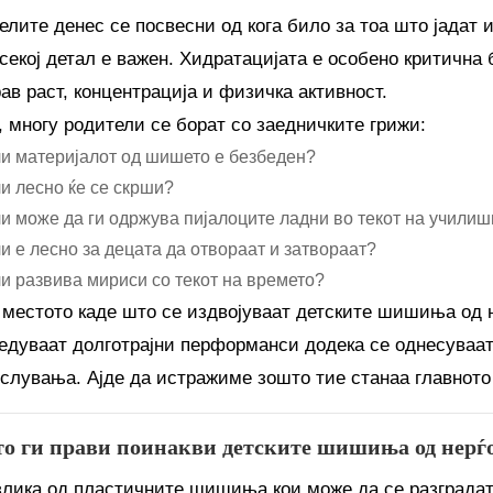
елите денес се посвесни од кога било за тоа што јадат 
 секој детал е важен. Хидратацијата е особено критична 
рав раст, концентрација и физичка активност.
, многу родители се борат со заедничките грижи:
и материјалот од шишето е безбеден?
и лесно ќе се скрши?
и може да ги одржува пијалоците ладни во текот на училиш
и е лесно за децата да отвораат и затвораат?
и развива мириси со текот на времето?
 местото каде што се издвојуваат детските шишиња од н
едуваат долготрајни перформанси додека се однесуваат
слувања. Ајде да истражиме зошто тие станаа главното
то ги прави поинакви детските шишиња од нерѓ
злика од пластичните шишиња кои може да се разградат