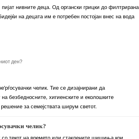
и пијат нивните деца. Од органски грицки до филтрирана
бидејќи на децата им е потребен постојан внес на вода
ниот ден?
е'рѓосувачки челик. Тие се дизајнирани да
 на безбедносните, хигиенските и еколошките
 решение за семејствата ширум светот.
осувачки челик?
 со текот на времето или стаклените шишиња кои