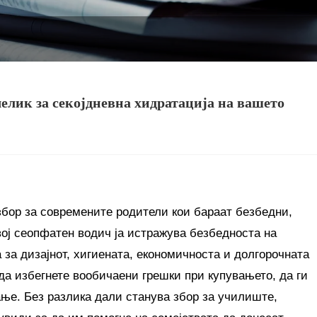
елик за секојдневна хидратација на вашето
бор за современите родители кои бараат безбедни,
ој сеопфатен водич ја истражува безбедноста на
за дизајнот, хигиената, економичноста и долгорочната
 да избегнете вообичаени грешки при купувањето, да ги
ње. Без разлика дали станува збор за училиште,