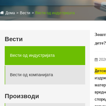
Дома
Вести
Вести од индустријата
Зошт
Вести
дете?
Вести од индустријата
202
Детск
Вести од компанијата
издрж
матер
вредн
Производи
споре