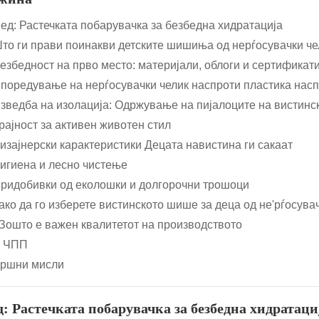
ед: Растечката побарувачка за безбедна хидратација
Што ги прави поинакви детските шишиња од нерѓосувачки че
Безбедност на прво место: материјали, облоги и сертификат
Споредување на нерѓосувачки челик наспроти пластика насп
Изведба на изолација: Одржување на пијалоците на вистинс
Трајност за активен животен стил
Дизајнерски карактеристики Децата навистина ги сакаат
Хигиена и лесно чистење
Придобивки од еколошки и долгорочни трошоци
Како да го изберете вистинското шише за деца од не'рѓосува
 Зошто е важен квалитетот на производството
л ЧПП
ршни мисли
д: Растечката побарувачка за безбедна хидратаци