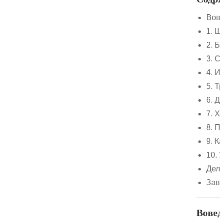
Вов
1. 
2. 
3. 
4. 
5. 
6. 
7. 
8. 
9. 
10.
Де
Зав
Вове