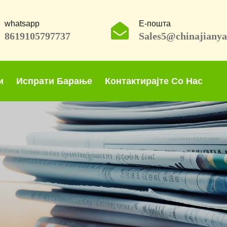
whatsapp
Е-пошта
8619105797737
Sales5@chinajiany
и
Испрати Барање
Контактирајте Со Нас