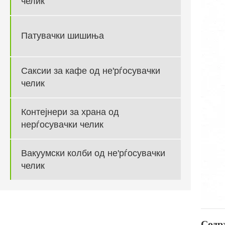
челик
Патувачки шишиња
Саксии за кафе од не'рѓосувачки
челик
Контејнери за храна од
нерѓосувачки челик
Вакуумски колби од не'рѓосувачки
челик
Содр