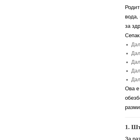
Родит
вода,
за зд
Сепак
Дал
Дал
Дал
Дал
Дал
Ова е
обезб
разми
1. Ш
За ра