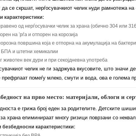
 да се скршат, нерѓосувачкиот челик нуди рамнотежа на
и карактеристики:
равено од нерѓосувачки челик за храна (обично 304 или 316
орен на 'рѓа и отпорен на корозија
орозна површина која е отпорна на акумулација на бактер
 БПА и штетни хемикалии
г животен век дури и при секојдневна употреба
сувачкиот челик не ги задржува вкусовите, што значи де
е префрлаат помеѓу млеко, смути и вода, ова е голема п
збедност на прво место: материјали, облоги и с
дноста е грижа број еден за родителите. Детските шиш
 за храна елиминираат многу ризици поврзани со неквал
 безбедносни карактеристики:
струкција без BPA